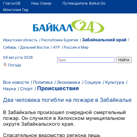
Глагол38
Наш Север
Путеводитель Baikal Go
Монголия Гид
Забайкальский край
Иркутская область
Республика Бурятия
Сибирь
Дальний Восток
АТР
Россия и Мир
09 августа 2026
Погода
Все новости
Политика
Экономика
Социум
Культура
Происшествия
Наука
Спорт
Два человека погибли на пожаре в Забайкалье
В Забайкалье произошел очередной смертельный
пожар. Он случился в Хилокском муниципальном
округе Забайкальского края.
Спасательное ведомство региона лишь