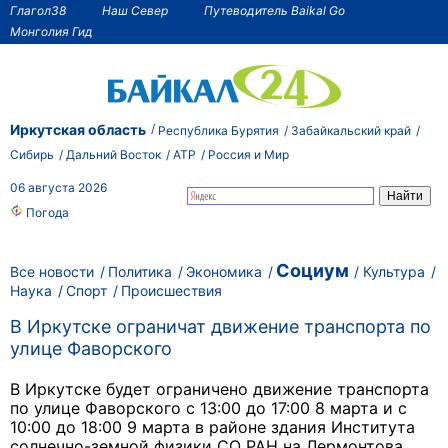
Глагол38
Наш Север
Путеводитель Baikal Go
Монголия Гид
Иркутская область
Республика Бурятия
Забайкальский край
Сибирь
Дальний Восток
АТР
Россия и Мир
06 августа 2026
Погода
Социум
Все новости
Политика
Экономика
Культура
Наука
Спорт
Происшествия
В Иркутске ограничат движение транспорта по
улице Фаворского
В Иркутске будет ограничено движение транспорта
по улице Фаворского с 13:00 до 17:00 8 марта и с
10:00 до 18:00 9 марта в районе здания Института
солнечно-земной физики СО РАН на Лермонтова,