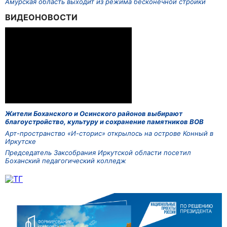
Амурская область выходит из режима бесконечной стройки
ВИДЕОНОВОСТИ
Жители Боханского и Осинского районов выбирают
благоустройство, культуру и сохранение памятников ВОВ
Арт-пространство «И-сторис» открылось на острове Конный в
Иркутске
Председатель Заксобрания Иркутской области посетил
Боханский педагогический колледж