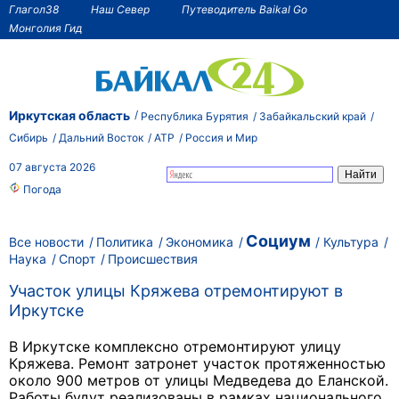
Глагол38
Наш Север
Путеводитель Baikal Go
Монголия Гид
Иркутская область
Республика Бурятия
Забайкальский край
Сибирь
Дальний Восток
АТР
Россия и Мир
07 августа 2026
Погода
Социум
Все новости
Политика
Экономика
Культура
Наука
Спорт
Происшествия
Участок улицы Кряжева отремонтируют в
Иркутске
В Иркутске комплексно отремонтируют улицу
Кряжева. Ремонт затронет участок протяженностью
около 900 метров от улицы Медведева до Еланской.
Работы будут реализованы в рамках национального