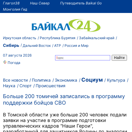
Глагол38
Наш Север
Путеводитель Baikal Go
Монголия Гид
Иркутская область
Республика Бурятия
Забайкальский край
Сибирь
Дальний Восток
АТР
Россия и Мир
07 августа 2026
Погода
Социум
Все новости
Политика
Экономика
Культура
Наука
Спорт
Происшествия
Больше 200 томичей записались в программу
поддержки бойцов СВО
В Томской области уже больше 200 человек подали
заявки на участие в программе подготовки
управленческих кадров "Наши Герои",
разработанной для защитников Родины по аналогии