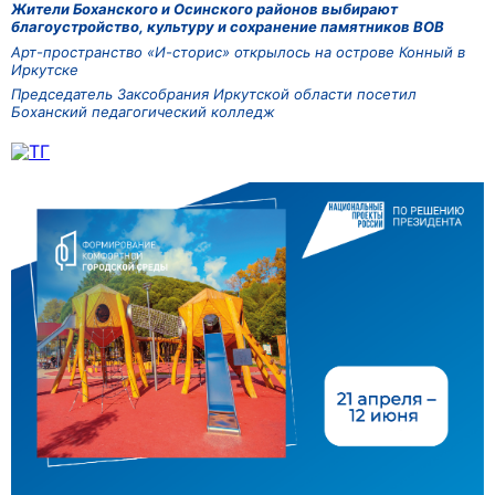
Жители Боханского и Осинского районов выбирают
благоустройство, культуру и сохранение памятников ВОВ
Арт-пространство «И-сторис» открылось на острове Конный в
Иркутске
Председатель Заксобрания Иркутской области посетил
Боханский педагогический колледж