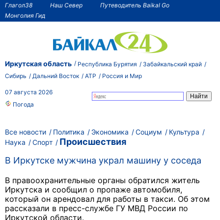
Глагол38
Наш Север
Путеводитель Baikal Go
Монголия Гид
Иркутская область
Республика Бурятия
Забайкальский край
Сибирь
Дальний Восток
АТР
Россия и Мир
07 августа 2026
Погода
Все новости
Политика
Экономика
Социум
Культура
Происшествия
Наука
Спорт
В Иркутске мужчина украл машину у соседа
В правоохранительные органы обратился житель
Иркутска и сообщил о пропаже автомобиля,
который он арендовал для работы в такси. Об этом
рассказали в пресс-службе ГУ МВД России по
Иркутской области.