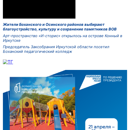
Жители Боханского и Осинского районов выбирают
благоустройство, культуру и сохранение памятников ВОВ
Арт-пространство «И-сторис» открылось на острове Конный в
Иркутске
Председатель Заксобрания Иркутской области посетил
Боханский педагогический колледж