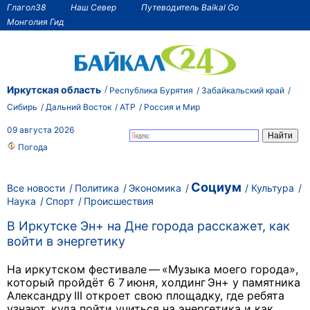
Глагол38
Наш Север
Путеводитель Baikal Go
Монголия Гид
Иркутская область
Республика Бурятия
Забайкальский край
Сибирь
Дальний Восток
АТР
Россия и Мир
09 августа 2026
Погода
Социум
Все новости
Политика
Экономика
Культура
Наука
Спорт
Происшествия
В Иркутске Эн+ на Дне города расскажет, как
войти в энергетику
На иркутском фестивале — «Музыка моего города»,
который пройдёт 6 7 июня, холдинг Эн+ у памятника
Александру III откроет свою площадку, где ребята
узнают, куда пойти учиться на энергетика и как