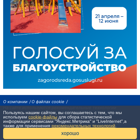
О компании
О файлах cookie
На сайте используются рекомендательные технологии
Пользуясь нашим сайтом, вы соглашаетесь с тем, что мы
Сетевое издание «Байкал24». Все права охраняются законом.
используем
cookie-файлы
для сбора статистической
При использовании материалов агентства на других сайтах, обязательна
информации сервисами "Яндекс.Метрика" и "LiveInternet",а
гиперссылка.
также для применения
рекомендательных технологий
.
16+
хорошо