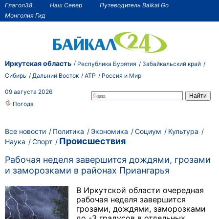
Глагол38
Наш Север
Путеводитель Baikal Go
Монголия Гид
Иркутская область
Республика Бурятия
Забайкальский край
Сибирь
Дальний Восток
АТР
Россия и Мир
09 августа 2026
Погода
Все новости
Политика
Экономика
Социум
Культура
Происшествия
Наука
Спорт
Рабочая неделя завершится дождями, грозами
и заморозками в районах Приангарья
В Иркутской области очередная
рабочая неделя завершится
грозами, дождями, заморозками
до -3 градусов в отдельных