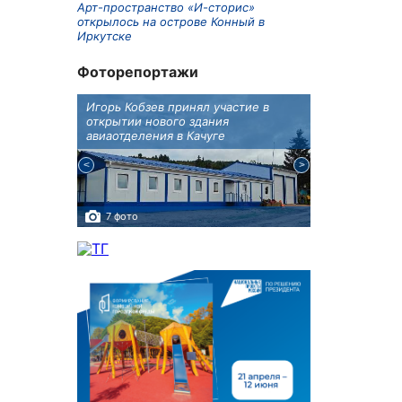
Арт-пространство «И-сторис»
открылось на острове Конный в
Иркутске
Фоторепортажи
крытию
Игорь Кобзев принял участие в
Под Новосиби
еку
открытии нового здания
открылся фест
авиаотделения в Качуге
7 фото
10 фото