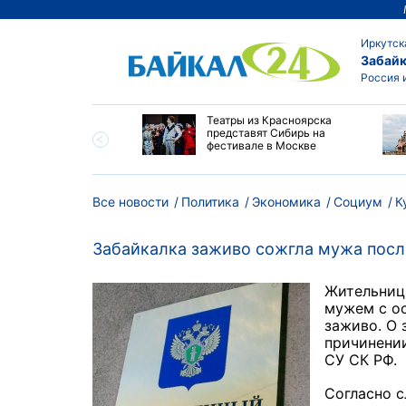
Иркутск
Забайк
Россия 
мир Путин наградил
Театры из Красноярска
ей Алтайского края
представят Сибирь на
пехи и многолетний
фестивале в Москве
Все новости
Политика
Экономика
Социум
К
Забайкалка заживо сожгла мужа посл
Жительница
мужем с о
заживо. О
причинении
СУ СК РФ.
Согласно с