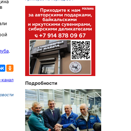
щина
в
али
рой
луба
.
-канал
Подробности
овости