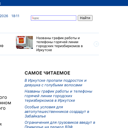
д
 2026
18:11
Названы график работы и
Особые у
телефоны горячей линии
автопуте
ЭФ
городских теризбиркомов в
создадут
Иркутске
САМОЕ ЧИТАЕМОЕ
В Иркутске пропали подросток и
девушка с голубыми волосами
Названы график работы и телефоны
горячей линии городских
ого
теризбиркомов в Иркутске
енном
Особые условия для
ого
автопутешественников создадут в
Забайкалье
Ограничения для грузовиков введут в
и
Приморье на период ВЭФ