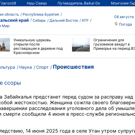
Глагол38
Наш Север
Путеводитель Baikal Go
Монголия Ги
ая область
Республика Бурятия
08 августа
альский край
Сибирь
Дальний Восток
АТР
Погода
и Мир
Уникальную церковь
Ограничения для
открыли после
грузовиков введут в
реставрации в деревне под
Приморье на период В
Красноярском
Происшествия
ультура
Наука
Спорт
е ссоры
 Забайкалья предстанет перед судом за расправу над
собой жестокостью. Женщина сожгла своего благоверн
 завершении расследования уголовного дела об умышл
 смерти сообщили 4 июня в пресс-службе региональн
ледствию, 14 июня 2025 года в селе Утан утром супруг