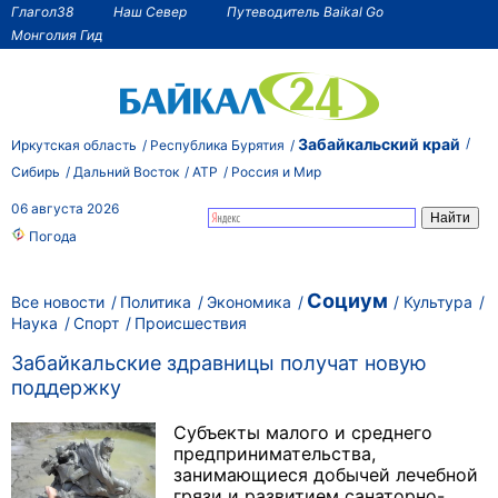
Глагол38
Наш Север
Путеводитель Baikal Go
Монголия Гид
Забайкальский край
Иркутская область
Республика Бурятия
Сибирь
Дальний Восток
АТР
Россия и Мир
06 августа 2026
Погода
Социум
Все новости
Политика
Экономика
Культура
Наука
Спорт
Происшествия
Забайкальские здравницы получат новую
поддержку
Субъекты малого и среднего
предпринимательства,
занимающиеся добычей лечебной
грязи и развитием санаторно-