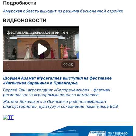
Подробности
Амурская область выходит из режима бесконечной стройки
ВИДЕОНОВОСТИ
Шоумен Азамат Мусагалиев выступил на фестивале
«Унгинская баранина» в Приангарье
Сергей Тен: агрохолдинг «Белореченское» - флагман
регионального агропромышленного комплекса
Жители Боханского и Осинского районов выбирают
благоустройство, культуру и сохранение памятников ВОВ