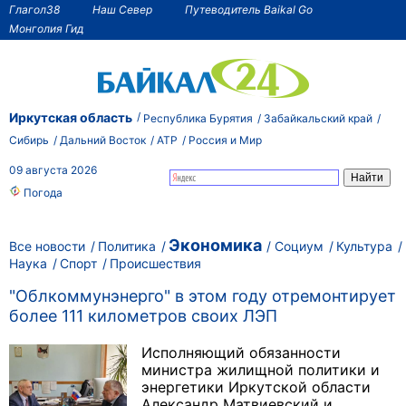
Глагол38
Наш Север
Путеводитель Baikal Go
Монголия Гид
Иркутская область
Республика Бурятия
Забайкальский край
Сибирь
Дальний Восток
АТР
Россия и Мир
09 августа 2026
Погода
Экономика
Все новости
Политика
Социум
Культура
Наука
Спорт
Происшествия
"Облкоммунэнерго" в этом году отремонтирует
более 111 километров своих ЛЭП
Исполняющий обязанности
министра жилищной политики и
энергетики Иркутской области
Александр Матвиевский и