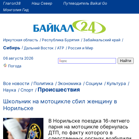
Глагол38
Наш Север
Путеводитель Baikal Go
Монголия Гид
Иркутская область
Республика Бурятия
Забайкальский край
Сибирь
Дальний Восток
АТР
Россия и Мир
06 августа 2026
Погода
Все новости
Политика
Экономика
Социум
Культура
Происшествия
Наука
Спорт
Школьник на мотоцикле сбил женщину в
Норильске
В Норильске поездка 16-летнего
парня на мотоцикле обернулась
ДТП, по факту которого в
следственных органах возбудили