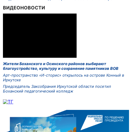
ВИДЕОНОВОСТИ
Жители Боханского и Осинского районов выбирают
благоустройство, культуру и сохранение памятников ВОВ
Арт-пространство «И-сторис» открылось на острове Конный в
Иркутске
Председатель Заксобрания Иркутской области посетил
Боханский педагогический колледж