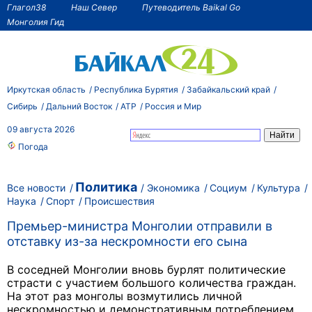
Глагол38
Наш Север
Путеводитель Baikal Go
Монголия Гид
Иркутская область
Республика Бурятия
Забайкальский край
Сибирь
Дальний Восток
АТР
Россия и Мир
09 августа 2026
Погода
Политика
Все новости
Экономика
Социум
Культура
Наука
Спорт
Происшествия
Премьер-министра Монголии отправили в
отставку из-за нескромности его сына
В соседней Монголии вновь бурлят политические
страсти с участием большого количества граждан.
На этот раз монголы возмутились личной
нескромностью и демонстративным потреблением