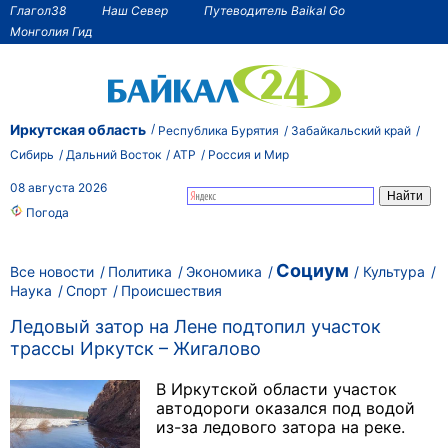
Глагол38
Наш Север
Путеводитель Baikal Go
Монголия Гид
Иркутская область
Республика Бурятия
Забайкальский край
Сибирь
Дальний Восток
АТР
Россия и Мир
08 августа 2026
Погода
Социум
Все новости
Политика
Экономика
Культура
Наука
Спорт
Происшествия
Ледовый затор на Лене подтопил участок
трассы Иркутск – Жигалово
В Иркутской области участок
автодороги оказался под водой
из-за ледового затора на реке.