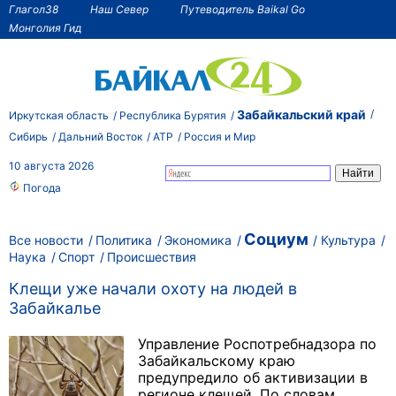
Глагол38
Наш Север
Путеводитель Baikal Go
Монголия Гид
Забайкальский край
Иркутская область
Республика Бурятия
Сибирь
Дальний Восток
АТР
Россия и Мир
10 августа 2026
Погода
Социум
Все новости
Политика
Экономика
Культура
Наука
Спорт
Происшествия
Клещи уже начали охоту на людей в
Забайкалье
Управление Роспотребнадзора по
Забайкальскому краю
предупредило об активизации в
регионе клещей. По словам