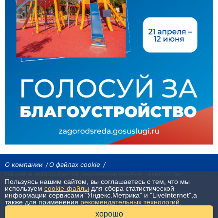
О компании
О файлах cookie
На сайте используются рекомендательные технологии
Пользуясь нашим сайтом, вы соглашаетесь с тем, что мы
Сетевое издание «Байкал24». Все права охраняются законом.
используем
cookie-файлы
для сбора статистической
При использовании материалов агентства на других сайтах, обязательна
информации сервисами "Яндекс.Метрика" и "LiveInternet",а
гиперссылка.
также для применения
рекомендательных технологий
.
16+
хорошо