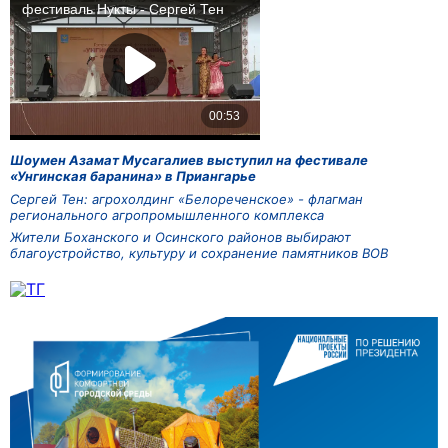
Шоумен Азамат Мусагалиев выступил на фестивале
«Унгинская баранина» в Приангарье
Сергей Тен: агрохолдинг «Белореченское» - флагман
регионального агропромышленного комплекса
Жители Боханского и Осинского районов выбирают
благоустройство, культуру и сохранение памятников ВОВ