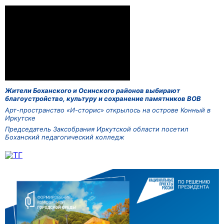
Жители Боханского и Осинского районов выбирают
благоустройство, культуру и сохранение памятников ВОВ
Арт-пространство «И-сторис» открылось на острове Конный в
Иркутске
Председатель Заксобрания Иркутской области посетил
Боханский педагогический колледж