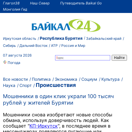
Глагол38
Наш Север
Путеводитель Baikal Go
Монголия Гид
Республика Бурятия
Иркутская область
Забайкальский край
Сибирь
Дальний Восток
АТР
Россия и Мир
07 августа 2026
Погода
Все новости
Политика
Экономика
Социум
Культура
Происшествия
Наука
Спорт
Мошенники в один клик украли 100 тысяч
рублей у жителей Бурятии
Мошенники снова изобретают новые способы
обмана, используя доверчивость людей. Как
сообщает "
КП-Иркутск
", в последнее время в
мессенджерах появляются пугающие или