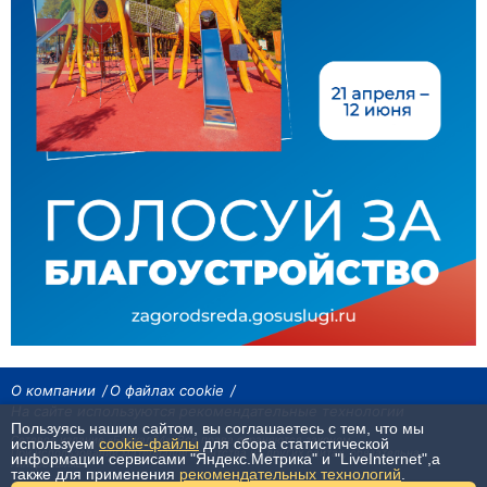
О компании
О файлах cookie
На сайте используются рекомендательные технологии
Пользуясь нашим сайтом, вы соглашаетесь с тем, что мы
Сетевое издание «Байкал24». Все права охраняются законом.
используем
cookie-файлы
для сбора статистической
При использовании материалов агентства на других сайтах, обязательна
информации сервисами "Яндекс.Метрика" и "LiveInternet",а
гиперссылка.
также для применения
рекомендательных технологий
.