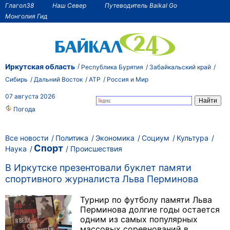
Глагол38
Наш Север
Путеводитель Baikal Go
Монголия Гид
Иркутская область
Республика Бурятия
Забайкальский край
Сибирь
Дальний Восток
АТР
Россия и Мир
07 августа 2026
Погода
Все новости
Политика
Экономика
Социум
Культура
Спорт
Наука
Происшествия
В Иркутске презентовали буклет памяти
спортивного журналиста Льва Перминова
Турнир по футболу памяти Льва
Перминова долгие годы остается
одним из самых популярных
массовых соревнований в