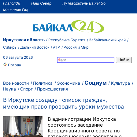
Глагол38
Наш Север
Путеводитель Baikal Go
Монголия Гид
Иркутская область
Республика Бурятия
Забайкальский край
Сибирь
Дальний Восток
АТР
Россия и Мир
06 августа 2026
Погода
Социум
Все новости
Политика
Экономика
Культура
Наука
Спорт
Происшествия
В Иркутске создадут список граждан,
имеющих право проводить уроки мужества
В администрации Иркутска
состоялось заседание
Координационного совета по
патриотическому воспитанию,