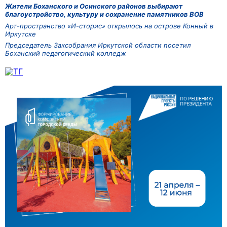
Жители Боханского и Осинского районов выбирают
благоустройство, культуру и сохранение памятников ВОВ
Арт-пространство «И-сторис» открылось на острове Конный в
Иркутске
Председатель Заксобрания Иркутской области посетил
Боханский педагогический колледж