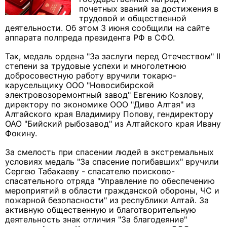
почетных званий за достижения в
трудовой и общественной
деятельности. Об этом 3 июня сообщили на сайте
аппарата полпреда президента РФ в СФО.
Так, медаль ордена "За заслуги перед Отечеством" II
степени за трудовые успехи и многолетнюю
добросовестную работу вручили токарю-
карусельщику ООО "Новосибирской
электровозоремонтный завод" Евгению Козлову,
директору по экономике ООО "Диво Алтая" из
Алтайского края Владимиру Попову, гендиректору
ОАО "Бийский рыбозавод" из Алтайского края Ивану
Фокину.
За смелость при спасении людей в экстремальных
условиях медаль "За спасение погибавших" вручили
Сергею Табакаеву - спасателю поисково-
спасательного отряда "Управление по обеспечению
мероприятий в области гражданской обороны, ЧС и
пожарной безопасности" из республики Алтай. За
активную общественную и благотворительную
деятельность знак отличия "За благодеяние"