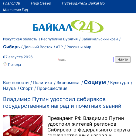
Глагол38
Наш Север
Путеводитель Baikal Go
Монголия Гид
Иркутская область
Республика Бурятия
Забайкальский край
Сибирь
Дальний Восток
АТР
Россия и Мир
07 августа 2026
Погода
Социум
Все новости
Политика
Экономика
Культура
Наука
Спорт
Происшествия
Владимир Путин удостоил сибиряков
государственных наград и почетных званий
Президент РФ Владимир Путин
удостоил жителей регионов
Сибирского федерального округа
государственных наград и