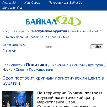
Глагол38
Наш Север
Путеводитель Baikal Go
Монголия Гид
Республика Бурятия
Иркутская область
Забайкальский край
Сибирь
Дальний Восток
АТР
Россия и Мир
08 августа 2026
Погода
Политика
Все новости
Экономика
Социум
Культура
Наука
Спорт
Происшествия
Ozon построит крупный логистический центр в
Бурятии
На территории Бурятии построят
крупный логистический центр
маркетплейса Ozon.
Соответствующее соглашение