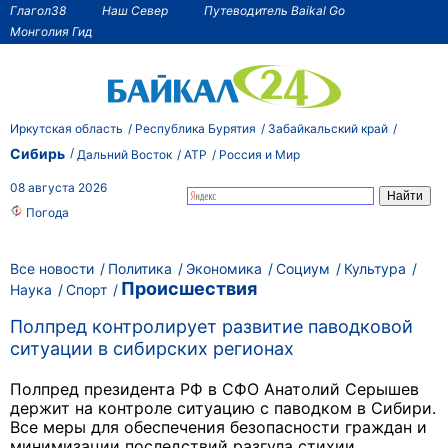
Глагол38
Наш Север
Путеводитель Baikal Go
Монголия Гид
Иркутская область
Республика Бурятия
Забайкальский край
Сибирь
Дальний Восток
АТР
Россия и Мир
08 августа 2026
Погода
Все новости
Политика
Экономика
Социум
Культура
Происшествия
Наука
Спорт
Полпред контролирует развитие паводковой
ситуации в сибирских регионах
Полпред президента РФ в СФО Анатолий Серышев
держит на контроле ситуацию с паводком в Сибири.
Все меры для обеспечения безопасности граждан и
минимизации последствий разгула стихии