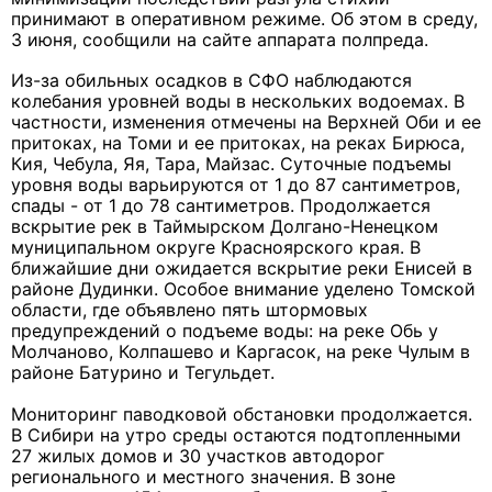
принимают в оперативном режиме. Об этом в среду,
3 июня, сообщили на сайте аппарата полпреда.
Из-за обильных осадков в СФО наблюдаются
колебания уровней воды в нескольких водоемах. В
частности, изменения отмечены на Верхней Оби и ее
притоках, на Томи и ее притоках, на реках Бирюса,
Кия, Чебула, Яя, Тара, Майзас. Суточные подъемы
уровня воды варьируются от 1 до 87 сантиметров,
спады - от 1 до 78 сантиметров. Продолжается
вскрытие рек в Таймырском Долгано-Ненецком
муниципальном округе Красноярского края. В
ближайшие дни ожидается вскрытие реки Енисей в
районе Дудинки. Особое внимание уделено Томской
области, где объявлено пять штормовых
предупреждений о подъеме воды: на реке Обь у
Молчаново, Колпашево и Каргасок, на реке Чулым в
районе Батурино и Тегульдет.
Мониторинг паводковой обстановки продолжается.
В Сибири на утро среды остаются подтопленными
27 жилых домов и 30 участков автодорог
регионального и местного значения. В зоне