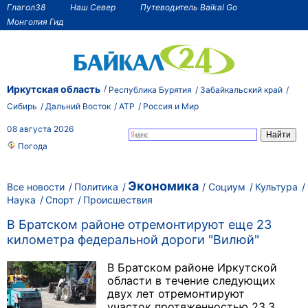
Глагол38
Наш Север
Путеводитель Baikal Go
Монголия Гид
Иркутская область
Республика Бурятия
Забайкальский край
Сибирь
Дальний Восток
АТР
Россия и Мир
08 августа 2026
Погода
Экономика
Все новости
Политика
Социум
Культура
Наука
Спорт
Происшествия
В Братском районе отремонтируют еще 23
километра федеральной дороги "Вилюй"
В Братском районе Иркутской
области в течение следующих
двух лет отремонтируют
участок протяженностью 23,3