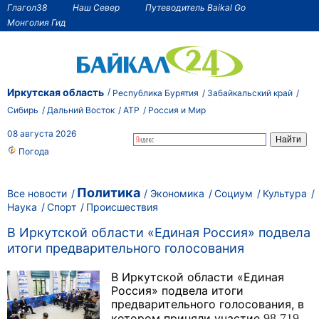
Глагол38
Наш Север
Путеводитель Baikal Go
Монголия Гид
Иркутская область
Республика Бурятия
Забайкальский край
Сибирь
Дальний Восток
АТР
Россия и Мир
08 августа 2026
Погода
Политика
Все новости
Экономика
Социум
Культура
Наука
Спорт
Происшествия
В Иркутской области «Единая Россия» подвела
итоги предварительного голосования
В Иркутской области «Единая
Россия» подвела итоги
предварительного голосования, в
котором приняли участие
98 719