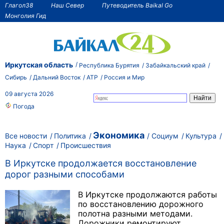
Глагол38
Наш Север
Путеводитель Baikal Go
Монголия Гид
Иркутская область
Республика Бурятия
Забайкальский край
Сибирь
Дальний Восток
АТР
Россия и Мир
09 августа 2026
Погода
Экономика
Все новости
Политика
Социум
Культура
Наука
Спорт
Происшествия
В Иркутске продолжается восстановление
дорог разными способами
В Иркутске продолжаются работы
по восстановлению дорожного
полотна разными методами.
Дорожники ремонтируют