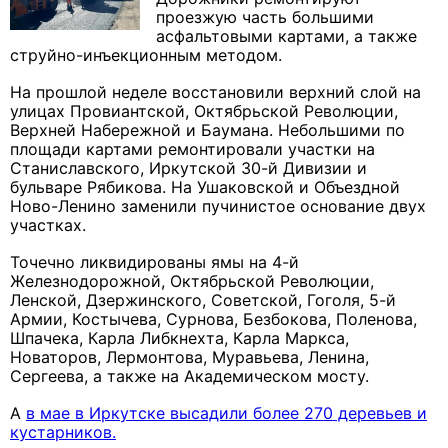
проезжую часть большими
асфальтовыми картами, а также
струйно-инъекционным методом.
На прошлой неделе восстановили верхний слой на
улицах Провиантской, Октябрьской Революции,
Верхней Набережной и Баумана. Небольшими по
площади картами ремонтировали участки на
Станиславского, Иркутской 30-й Дивизии и
бульваре Рябикова. На Ушаковской и Объездной
Ново-Ленино заменили пучинистое основание двух
участках.
Точечно ликвидированы ямы на 4-й
Железнодорожной, Октябрьской Революции,
Ленской, Дзержинского, Советской, Гоголя, 5-й
Армии, Костычева, Сурнова, Безбокова, Поленова,
Шпачека, Карла Либкнехта, Карла Маркса,
Новаторов, Лермонтова, Муравьева, Ленина,
Сергеева, а также на Академическом мосту.
А
в мае в Иркутске высадили более 270 деревьев и
кустарников.