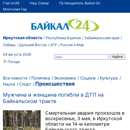
Глагол38
Наш Север
Путеводитель Baikal Go
Монголия Гид
Иркутская область
Республика Бурятия
Забайкальский край
Сибирь
Дальний Восток
АТР
Россия и Мир
09 августа 2026
Погода
Все новости
Политика
Экономика
Социум
Культура
Происшествия
Наука
Спорт
Мужчина и женщина погибли в ДТП на
Байкальском тракте
Смертельная авария произошла в
воскресенье, 3 мая, в Иркутской
области на 14-м километре
Байкальского тракта.