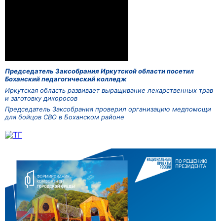
Председатель Заксобрания Иркутской области посетил
Боханский педагогический колледж
Иркутская область развивает выращивание лекарственных трав
и заготовку дикоросов
Председатель Заксобрания проверил организацию медпомощи
для бойцов СВО в Боханском районе