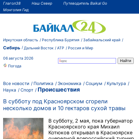
Глагол38
Наш Север
Путеводитель Baikal Go
Монголия Гид
Иркутская область
Республика Бурятия
Забайкальский край
Сибирь
Дальний Восток
АТР
Россия и Мир
06 августа 2026
Погода
Все новости
Политика
Экономика
Социум
Культура
Происшествия
Наука
Спорт
В субботу под Красноярском сгорели
несколько домов и 10 гектаров сухой травы
В субботу, 2 мая, пока губернатор
Красноярского края Михаил
Котюков открывал в Красноярске
очередной всероссийский турнир