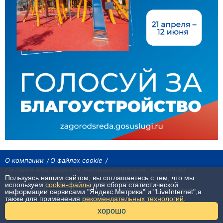
О компании
О файлах cookie
На сайте используются рекомендательные технологии
Пользуясь нашим сайтом, вы соглашаетесь с тем, что мы
Сетевое издание «Байкал24». Все права охраняются законом.
используем
cookie-файлы
для сбора статистической
При использовании материалов агентства на других сайтах, обязательна
информации сервисами "Яндекс.Метрика" и "LiveInternet",а
гиперссылка.
также для применения
рекомендательных технологий
.
16+
хорошо