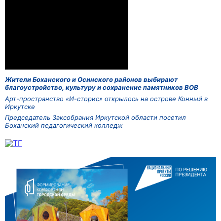
Жители Боханского и Осинского районов выбирают
благоустройство, культуру и сохранение памятников ВОВ
Арт-пространство «И-сторис» открылось на острове Конный в
Иркутске
Председатель Заксобрания Иркутской области посетил
Боханский педагогический колледж