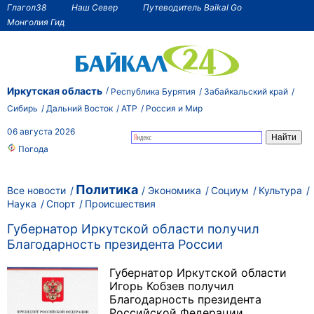
Глагол38
Наш Север
Путеводитель Baikal Go
Монголия Гид
Иркутская область
Республика Бурятия
Забайкальский край
Сибирь
Дальний Восток
АТР
Россия и Мир
06 августа 2026
Погода
Политика
Все новости
Экономика
Социум
Культура
Наука
Спорт
Происшествия
Губернатор Иркутской области получил
Благодарность президента России
Губернатор Иркутской области
Игорь Кобзев получил
Благодарность президента
Российской Федерации