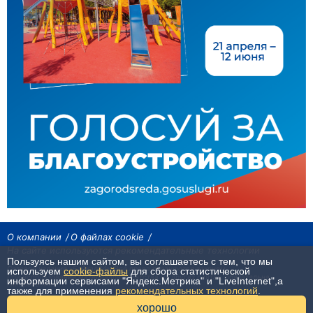
О компании
О файлах cookie
На сайте используются рекомендательные технологии
Пользуясь нашим сайтом, вы соглашаетесь с тем, что мы
Сетевое издание «Байкал24». Все права охраняются законом.
используем
cookie-файлы
для сбора статистической
При использовании материалов агентства на других сайтах, обязательна
информации сервисами "Яндекс.Метрика" и "LiveInternet",а
гиперссылка.
также для применения
рекомендательных технологий
.
16+
хорошо