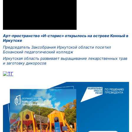
Арт-пространство «И-сторис» открылось на острове Конный в
Иркутске
Председатель Заксобрания Иркутской области посетил
Боханский педагогический колледж
Иркутская область развивает выращивание лекарственных трав
и заготовку дикоросов