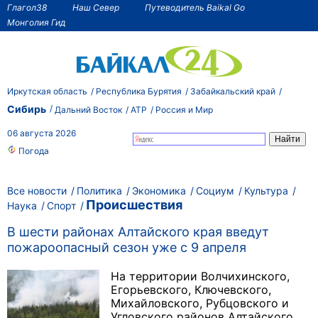
Глагол38
Наш Север
Путеводитель Baikal Go
Монголия Гид
Иркутская область
Республика Бурятия
Забайкальский край
Сибирь
Дальний Восток
АТР
Россия и Мир
06 августа 2026
Погода
Все новости
Политика
Экономика
Социум
Культура
Происшествия
Наука
Спорт
В шести районах Алтайского края введут
пожароопасный сезон уже с 9 апреля
На территории Волчихинского,
Егорьевского, Ключевского,
Михайловского, Рубцовского и
Угловского районов Алтайского