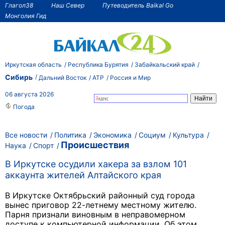
Глагол38
Наш Север
Путеводитель Baikal Go
Монголия Гид
Иркутская область
Республика Бурятия
Забайкальский край
Сибирь
Дальний Восток
АТР
Россия и Мир
06 августа 2026
Погода
Все новости
Политика
Экономика
Социум
Культура
Происшествия
Наука
Спорт
В Иркутске осудили хакера за взлом 101
аккаунта жителей Алтайского края
В Иркутске Октябрьский районный суд города
вынес приговор 22-летнему местному жителю.
Парня признали виновным в неправомерном
доступе к компьютерной информации. Об этом