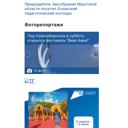
Председатель Заксобрания Иркутской
области посетил Боханский
педагогический колледж
Фоторепортажи
Оксана
Под Новосибирском в субботу
В Иркутске го
оддержке
открылся фестиваль "Вива Авиа!"
новую детску
10 фото
5 фото