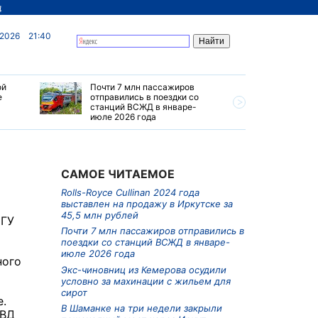
д
 2026
21:40
ой
Почти 7 млн пассажиров
Круглого
е
отправились в поездки со
центр на 
станций ВСЖД в январе-
точка пр
июле 2026 года
Сибири и
САМОЕ ЧИТАЕМОЕ
Rolls-Royce Cullinan 2024 года
выставлен на продажу в Иркутске за
45,5 млн рублей
 ГУ
Почти 7 млн пассажиров отправились в
поездки со станций ВСЖД в январе-
июле 2026 года
ного
Экс-чиновниц из Кемерова осудили
условно за махинации с жильем для
сирот
е.
В Шаманке на три недели закрыли
МВД