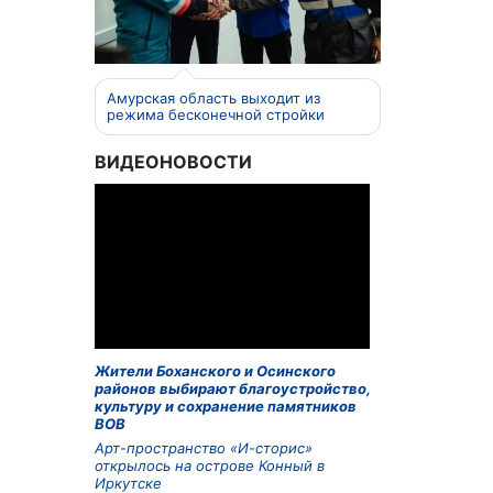
Амурская область выходит из
режима бесконечной стройки
ВИДЕОНОВОСТИ
Жители Боханского и Осинского
районов выбирают благоустройство,
культуру и сохранение памятников
ВОВ
Арт-пространство «И-сторис»
открылось на острове Конный в
Иркутске