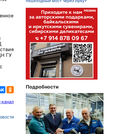
пешеходный мост через Иркут
енное
ы
Д
йствия
ДН ГУ
с
Подробности
-канал
овости