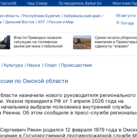
Глагол38
Наш Север
Путеводитель Baikal Go
Монголия Ги
06 августа
ая область
Республика Бурятия
Забайкальский край
ь
Дальний Восток
АТР
Россия и Мир
Погода
Власти Приморья назвали
Сроки начала уборочн
ситуацию на топливном
кампании в Приангарь
рынке региона стабильной
сдвинуты "вправо"
Культура
Наука
Спорт
Происшествия
оссии по Омской области
бласти назначили нового руководителя регионального
. Указом президента РФ от 1 апреля 2026 года на
 начальника выбрали полковника внутренней службы
 Рекина. Об этом сообщили в пресс-службе региональ
Сергеевич Рекин родился 12 февраля 1979 года в Омск
бучение в Государственной противопожарной службе 