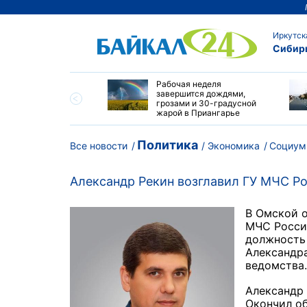
Иркутск
Сибир
офестиваль "Море!
Рабочая неделя
ла" проведут в
завершится дождями,
ке
грозами и 30-градусной
жарой в Приангарье
Политика
Все новости
Экономика
Социум
Александр Рекин возглавил ГУ МЧС Р
В Омской о
МЧС России
должность
Александра
ведомства.
Александр 
Окончил о