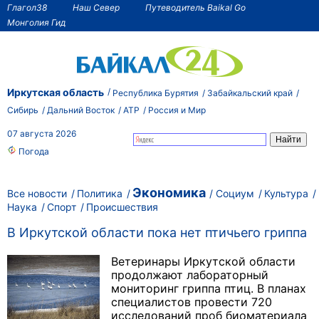
Глагол38
Наш Север
Путеводитель Baikal Go
Монголия Гид
Иркутская область
Республика Бурятия
Забайкальский край
Сибирь
Дальний Восток
АТР
Россия и Мир
07 августа 2026
Погода
Экономика
Все новости
Политика
Социум
Культура
Наука
Спорт
Происшествия
В Иркутской области пока нет птичьего гриппа
Ветеринары Иркутской области
продолжают лабораторный
мониторинг гриппа птиц. В планах
специалистов провести 720
исследований проб биоматериала