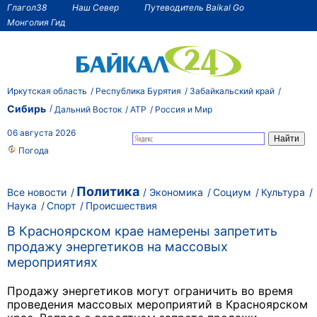
Глагол38
Наш Север
Путеводитель Baikal Go
Монголия Гид
Иркутская область
Республика Бурятия
Забайкальский край
Сибирь
Дальний Восток
АТР
Россия и Мир
06 августа 2026
Погода
Политика
Все новости
Экономика
Социум
Культура
Наука
Спорт
Происшествия
В Красноярском крае намерены запретить
продажу энергетиков на массовых
мероприятиях
Продажу энергетиков могут ограничить во время
проведения массовых мероприятий в Красноярском