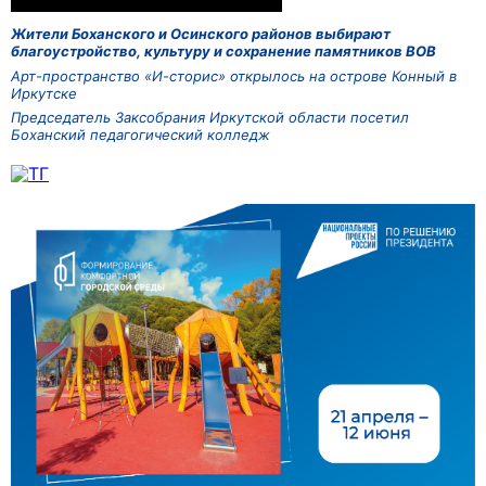
Жители Боханского и Осинского районов выбирают
благоустройство, культуру и сохранение памятников ВОВ
Арт-пространство «И-сторис» открылось на острове Конный в
Иркутске
Председатель Заксобрания Иркутской области посетил
Боханский педагогический колледж