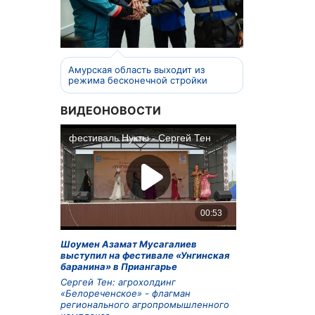
Амурская область выходит из
режима бесконечной стройки
ВИДЕОНОВОСТИ
Шоумен Азамат Мусагалиев
выступил на фестивале «Унгинская
баранина» в Приангарье
Сергей Тен: агрохолдинг
«Белореченское» - флагман
регионального агропромышленного