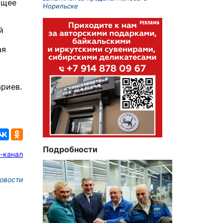
ющее
Норильске
й
и
ая
риев.
Подробности
-канал
овости