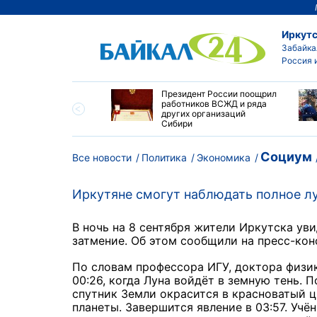
Иркутс
Забайка
Россия 
утске пропали
Президент России поощрил
сток и девушка с
работников ВСЖД и ряда
ыми волосами
других организаций
Сибири
Социум
Все новости
Политика
Экономика
Иркутяне смогут наблюдать полное лун
В ночь на 8 сентября жители Иркутска ув
затмение. Об этом сообщили на пресс-ко
По словам профессора ИГУ, доктора физик
00:26, когда Луна войдёт в земную тень. П
спутник Земли окрасится в красноватый ц
планеты. Завершится явление в 03:57. Учё