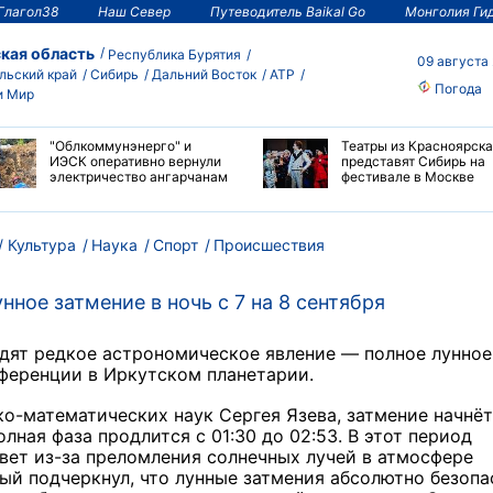
Глагол38
Наш Север
Путеводитель Baikal Go
Монголия Ги
кая область
Республика Бурятия
09 августа
льский край
Сибирь
Дальний Восток
АТР
Погода
и Мир
"Облкоммунэнерго" и
Театры из Красноярска
ИЭСК оперативно вернули
представят Сибирь на
электричество ангарчанам
фестивале в Москве
Культура
Наука
Спорт
Происшествия
ное затмение в ночь с 7 на 8 сентября
идят редкое астрономическое явление — полное лунное
нференции в Иркутском планетарии.
о-математических наук Сергея Язева, затмение начнёт
олная фаза продлится с 01:30 до 02:53. В этот период
вет из-за преломления солнечных лучей в атмосфере
ный подчеркнул, что лунные затмения абсолютно безопа