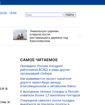
д
 2026
18:56
Уникальную церковь
Ограниче
открыли после
грузовик
реставрации в деревне под
Приморье
Красноярском
САМОЕ ЧИТАЕМОЕ
Президент России поощрил
работников ВСЖД и ряда других
организаций Сибири
Как развивается проект канатной
дороги через Амур между
Благовещенском и китайским Хэйхэ
ся в
К выходным лесные пожары в России
охватили более 1,2 миллиона гектаров
Очередной самолет после посадке
сны и
выкатился за пределы полосы в