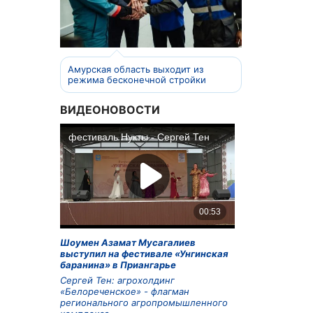
Амурская область выходит из
режима бесконечной стройки
ВИДЕОНОВОСТИ
Шоумен Азамат Мусагалиев
выступил на фестивале «Унгинская
баранина» в Приангарье
Сергей Тен: агрохолдинг
«Белореченское» - флагман
регионального агропромышленного