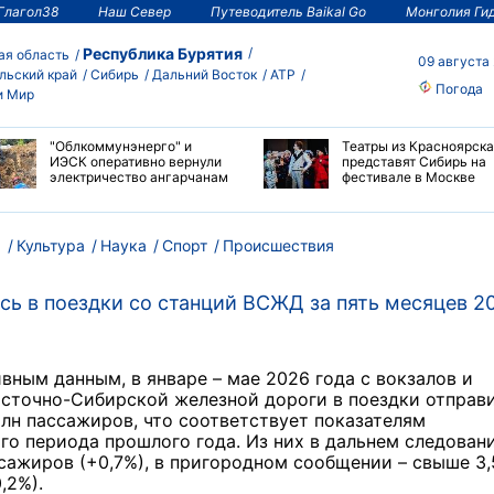
Глагол38
Наш Север
Путеводитель Baikal Go
Монголия Ги
Республика Бурятия
ая область
09 августа
льский край
Сибирь
Дальний Восток
АТР
Погода
и Мир
"Облкоммунэнерго" и
Театры из Красноярска
ИЭСК оперативно вернули
представят Сибирь на
электричество ангарчанам
фестивале в Москве
м
Культура
Наука
Спорт
Происшествия
ь в поездки со станций ВСЖД за пять месяцев 2
вным данным, в январе – мае 2026 года с вокзалов и
осточно-Сибирской железной дороги в поездки отправ
млн пассажиров, что соответствует показателям
го периода прошлого года. Из них в дальнем следовани
ассажиров (+0,7%), в пригородном сообщении – свыше 3,
,2%).