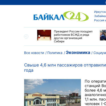
Иркутск
Забайка
Россия 
утске пропали
Президент России поощрил
сток и девушка с
работников ВСЖД и ряда
ыми волосами
других организаций
Сибири
Экономика
Все новости
Политика
Социу
Свыше 4,6 млн пассажиров отправилис
года
По операти
станций В
более 4,6 
аналогично
1,1 млн. п
человек (-0