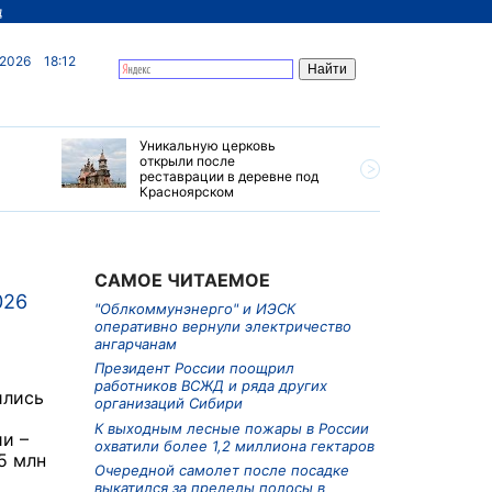
д
 2026
18:12
Уникальную церковь
Ограниче
открыли после
грузовик
реставрации в деревне под
Приморье
Красноярском
САМОЕ ЧИТАЕМОЕ
026
"Облкоммунэнерго" и ИЭСК
оперативно вернули электричество
ангарчанам
Президент России поощрил
работников ВСЖД и ряда других
ились
организаций Сибири
К выходным лесные пожары в России
и –
охватили более 1,2 миллиона гектаров
5 млн
Очередной самолет после посадке
выкатился за пределы полосы в