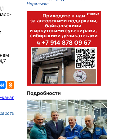
Норильске
,1
пасс-
е
ьнем
4,7
Подробности
-канал
овости