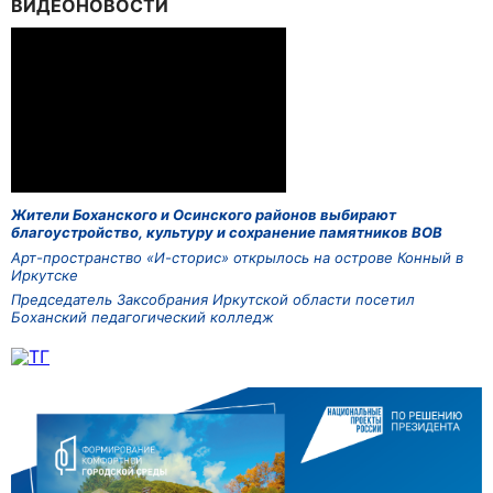
ВИДЕОНОВОСТИ
Жители Боханского и Осинского районов выбирают
благоустройство, культуру и сохранение памятников ВОВ
Арт-пространство «И-сторис» открылось на острове Конный в
Иркутске
Председатель Заксобрания Иркутской области посетил
Боханский педагогический колледж