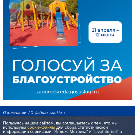
О компании
О файлах cookie
На сайте используются рекомендательные технологии
Пользуясь нашим сайтом, вы соглашаетесь с тем, что мы
Сетевое издание «Байкал24». Все права охраняются законом.
используем
cookie-файлы
для сбора статистической
При использовании материалов агентства на других сайтах, обязательна
информации сервисами "Яндекс.Метрика" и "LiveInternet",а
гиперссылка.