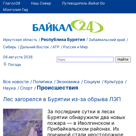
Глагол38
Наш Север
Путеводитель Baikal Go
Монголия Гид
Республика Бурятия
Иркутская область
Забайкальский край
Сибирь
Дальний Восток
АТР
Россия и Мир
06 августа 2026
Погода
Все новости
Политика
Экономика
Социум
Культура
Происшествия
Наука
Спорт
Лес загорелся в Бурятии из-за обрыва ЛЭП
За последние сутки в лесах
Бурятии обнаружили два новых
пожара — в Иволгинском и
Прибайкальском районах. Их
причиной стали неосторожное