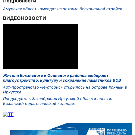
Подробности
Амурская область выходит из режима бесконечной стройки
ВИДЕОНОВОСТИ
Жители Боханского и Осинского районов выбирают
благоустройство, культуру и сохранение памятников ВОВ
Арт-пространство «И-сторис» открылось на острове Конный в
Иркутске
Председатель Заксобрания Иркутской области посетил
Боханский педагогический колледж