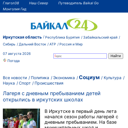
Глагол38
Наш Север
Путеводитель Baikal Go
Монголия Гид
Иркутская область
Республика Бурятия
Забайкальский край
Сибирь
Дальний Восток
АТР
Россия и Мир
07 августа 2026
Погода
Социум
Все новости
Политика
Экономика
Культура
Наука
Спорт
Происшествия
Лагеря с дневным пребыванием детей
открылись в иркутских школах
В Иркутске в первый день лета
начался сезон работы лагерей с
дневным пребыванием. На базе
муниципальных школ и