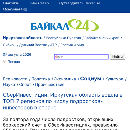
Глагол38
Наш Север
Путеводитель Baikal Go
Монголия Гид
Иркутская область
Республика Бурятия
Забайкальский край
Сибирь
Дальний Восток
АТР
Россия и Мир
07 августа 2026
Погода
Социум
Все новости
Политика
Экономика
Культура
Наука
Спорт
Происшествия
СберИнвестиции: Иркутская область вошла в
ТОП-7 регионов по числу подростков-
инвесторов в стране
За полтора года число подростков, открывших
брокерский счет в СберИнвестициях, превысило