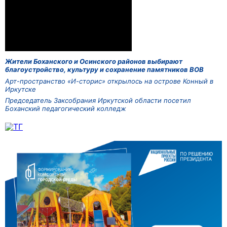
Жители Боханского и Осинского районов выбирают
благоустройство, культуру и сохранение памятников ВОВ
Арт-пространство «И-сторис» открылось на острове Конный в
Иркутске
Председатель Заксобрания Иркутской области посетил
Боханский педагогический колледж