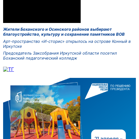
Жители Боханского и Осинского районов выбирают
благоустройство, культуру и сохранение памятников ВОВ
Арт-пространство «И-сторис» открылось на острове Конный в
Иркутске
Председатель Заксобрания Иркутской области посетил
Боханский педагогический колледж