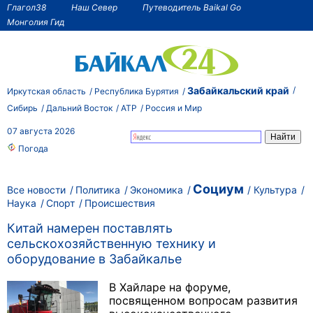
Глагол38
Наш Север
Путеводитель Baikal Go
Монголия Гид
Забайкальский край
Иркутская область
Республика Бурятия
Сибирь
Дальний Восток
АТР
Россия и Мир
07 августа 2026
Погода
Социум
Все новости
Политика
Экономика
Культура
Наука
Спорт
Происшествия
Китай намерен поставлять
сельскохозяйственную технику и
оборудование в Забайкалье
В Хайларе на форуме,
посвященном вопросам развития