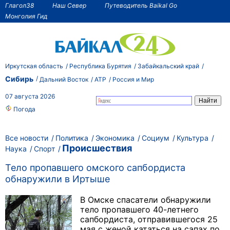
Глагол38
Наш Север
Путеводитель Baikal Go
Монголия Гид
Иркутская область
Республика Бурятия
Забайкальский край
Сибирь
Дальний Восток
АТР
Россия и Мир
07 августа 2026
Погода
Все новости
Политика
Экономика
Социум
Культура
Происшествия
Наука
Спорт
Тело пропавшего омского сапбордиста
обнаружили в Иртыше
В Омске спасатели обнаружили
тело пропавшего 40-летнего
сапбордиста, отправившегося 25
мая с женой кататься на сапах по