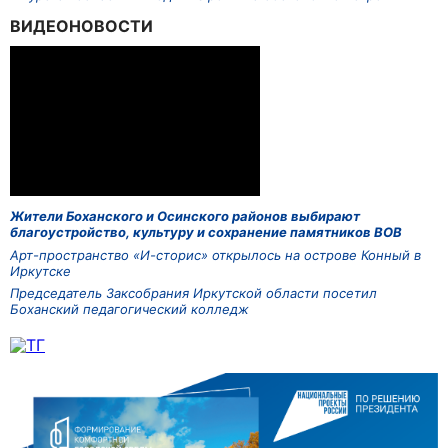
ВИДЕОНОВОСТИ
Жители Боханского и Осинского районов выбирают
благоустройство, культуру и сохранение памятников ВОВ
Арт-пространство «И-сторис» открылось на острове Конный в
Иркутске
Председатель Заксобрания Иркутской области посетил
Боханский педагогический колледж