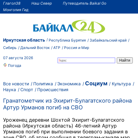
Глагол38
Наш Север
Путеводитель Baikal Go
Монголия Гид
Иркутская область
Республика Бурятия
Забайкальский край
Сибирь
Дальний Восток
АТР
Россия и Мир
07 августа 2026
Погода
Социум
Все новости
Политика
Экономика
Культура
Наука
Спорт
Происшествия
Гранатометчик из Эхирит-Булагатского района
Артур Урманов погиб на СВО
Уроженец деревни Шохтой Эхирит-Булагатского
района (Иркутская область) 46-летний Артур
Урманов погиб при выполнении боевого задания в
зоне СВО, об этом сообщил в телеграм-канале мэр