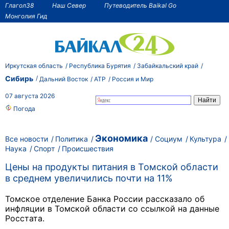
Глагол38
Наш Север
Путеводитель Baikal Go
Монголия Гид
Иркутская область
Республика Бурятия
Забайкальский край
Сибирь
Дальний Восток
АТР
Россия и Мир
07 августа 2026
Погода
Экономика
Все новости
Политика
Социум
Культура
Наука
Спорт
Происшествия
Цены на продукты питания в Томской области
в среднем увеличились почти на 11%
Томское отделение Банка России рассказало об
инфляции в Томской области со ссылкой на данные
Росстата.