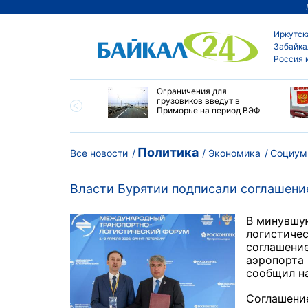
Иркутск
Забайка
Россия 
ровел планерку в
Ограничения для
ете по управлению
грузовиков введут в
ским округом
Приморье на период ВЭФ
ска
Политика
Все новости
Экономика
Социум
Власти Бурятии подписали соглашение
В минувшую
логистиче
соглашение
аэропорта 
сообщил на
Соглашени