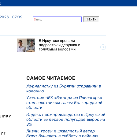
д
 2026
07:09
В Иркутске пропали
Ливни, г
в
подросток и девушка с
ветер бу
голубыми волосами
субботу 
Прианга
САМОЕ ЧИТАЕМОЕ
Журналистку из Бурятии отправили в
колонию
Участник ЧВК «Вагнер» из Приангарья
стал советником главы Белгородской
области
Индекс промпроизводства в Иркутской
блики
области за первое полугодие вырос на
3%
Ливни, грозы и шквалистый ветер
оит
будут бушевать в субботу в районах