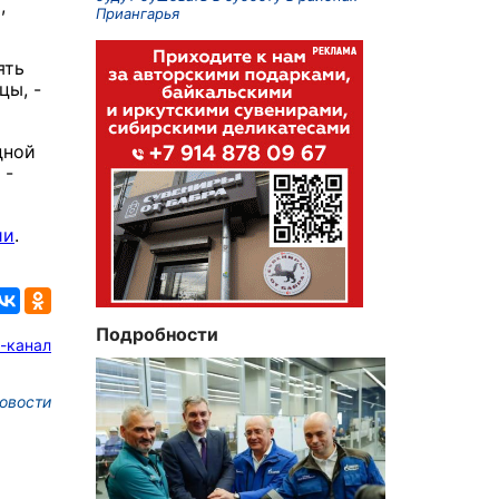
,
Приангарья
ять
цы, -
дной
 -
ии
.
Подробности
-канал
овости