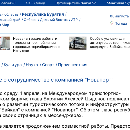
Глагол38
Наш Север
Путеводитель Baikal Go
Монголия Ги
Республика Бурятия
ая область
08 августа
льский край
Сибирь
Дальний Восток
АТР
Погода
и Мир
Названы график работы и
Особые условия для
телефоны горячей линии
автопутешественнико
городских теризбиркомов в
создадут в Забайкалье
Иркутске
Культура
Наука
Спорт
Происшествия
 о сотрудничестве с компанией "Новапорт"
 среду, 1 апреля, на Международном транспортно-
ском форуме глава Бурятии Алексей Цыденов подписал
 о развитии туристического потока и инфраструктуры
"Байкал" с компанией "Новапорт". Об этом глава респу
 своих страницах в мессенджерах.
е является продолжением совместной работы. Предст