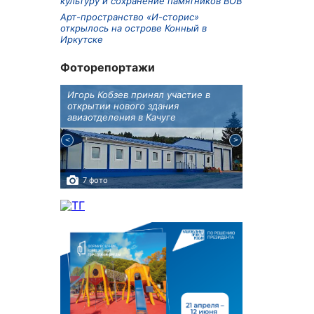
культуру и сохранение памятников ВОВ
Арт-пространство «И-сторис»
открылось на острове Конный в
Иркутске
Фоторепортажи
крытию
Игорь Кобзев принял участие в
Под Новосиби
еку
открытии нового здания
открылся фест
авиаотделения в Качуге
7 фото
10 фото