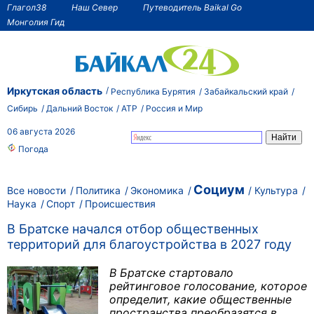
Глагол38
Наш Север
Путеводитель Baikal Go
Монголия Гид
Иркутская область
Республика Бурятия
Забайкальский край
Сибирь
Дальний Восток
АТР
Россия и Мир
06 августа 2026
Погода
Социум
Все новости
Политика
Экономика
Культура
Наука
Спорт
Происшествия
В Братске начался отбор общественных
территорий для благоустройства в 2027 году
В Братске стартовало
рейтинговое голосование, которое
определит, какие общественные
пространства преобразятся в