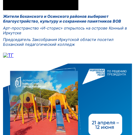
Жители Боханского и Осинского районов выбирают
благоустройство, культуру и сохранение памятников ВОВ
Арт-пространство «И-сторис» открылось на острове Конный в
Иркутске
Председатель Заксобрания Иркутской области посетил
Боханский педагогический колледж