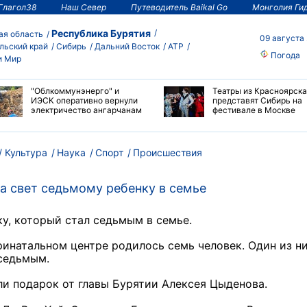
Глагол38
Наш Север
Путеводитель Baikal Go
Монголия Ги
Республика Бурятия
ая область
09 августа
льский край
Сибирь
Дальний Восток
АТР
Погода
и Мир
"Облкоммунэнерго" и
Театры из Красноярска
ИЭСК оперативно вернули
представят Сибирь на
электричество ангарчанам
фестивале в Москве
Культура
Наука
Спорт
Происшествия
на свет седьмому ребенку в семье
ку, который стал седьмым в семье.
ринатальном центре родилось семь человек. Один из ни
 седьмым.
и подарок от главы Бурятии Алексея Цыденова.