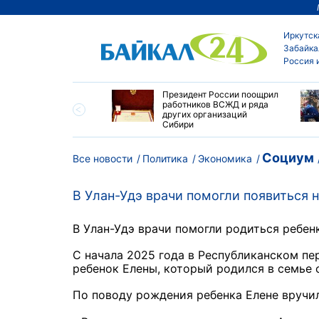
Иркутск
Забайка
Россия 
утске пропали
Президент России поощрил
сток и девушка с
работников ВСЖД и ряда
ыми волосами
других организаций
Сибири
Социум
Все новости
Политика
Экономика
В Улан-Удэ врачи помогли появиться 
В Улан-Удэ врачи помогли родиться ребен
С начала 2025 года в Республиканском пе
ребенок Елены, который родился в семье
По поводу рождения ребенка Елене вручил