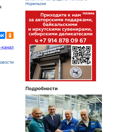
Норильске
я
-канал
овости
Подробности