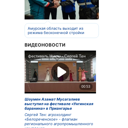
Амурская область выходит из
режима бесконечной стройки
ВИДЕОНОВОСТИ
Шоумен Азамат Мусагалиев
выступил на фестивале «Унгинская
баранина» в Приангарье
Сергей Тен: агрохолдинг
«Белореченское» - флагман
регионального агропромышленного