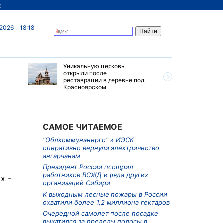
д
 2026
18:18
Уникальную церковь
Ограниче
открыли после
грузовик
реставрации в деревне под
Приморье
Красноярском
САМОЕ ЧИТАЕМОЕ
"Облкоммунэнерго" и ИЭСК
оперативно вернули электричество
ангарчанам
Президент России поощрил
работников ВСЖД и ряда других
х -
организаций Сибири
К выходным лесные пожары в России
охватили более 1,2 миллиона гектаров
Очередной самолет после посадке
выкатился за пределы полосы в