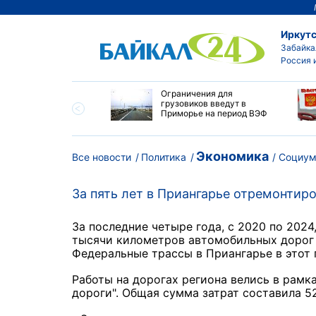
Иркутс
Забайка
Россия 
ровел планерку в
Ограничения для
ете по управлению
грузовиков введут в
ским округом
Приморье на период ВЭФ
ска
Экономика
Все новости
Политика
Социу
За пять лет в Приангарье отремонтир
За последние четыре года, с 2020 по 202
тысячи километров автомобильных дорог 
Федеральные трассы в Приангарье в этот 
Работы на дорогах региона велись в рамк
дороги". Общая сумма затрат составила 5