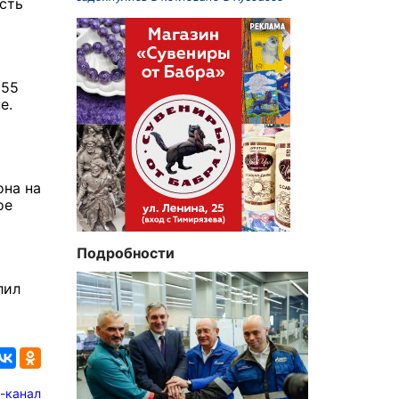
сть
 55
е.
она на
ое
Подробности
лил
-канал