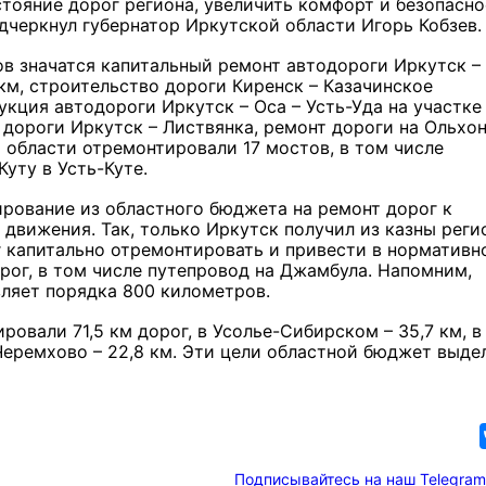
стояние дорог региона, увеличить комфорт и безопасно
одчеркнул губернатор Иркутской области Игорь Кобзев.
в значатся капитальный ремонт автодороги Иркутск –
м, строительство дороги Киренск – Казачинское
кция автодороги Иркутск – Оса – Усть-Уда на участке
дороги Иркутск – Листвянка, ремонт дороги на Ольхон
 области отремонтировали 17 мостов, в том числе
уту в Усть-Куте.
ирование из областного бюджета на ремонт дорог к
движения. Так, только Иркутск получил из казны реги
г капитально отремонтировать и привести в нормативн
рог, в том числе путепровод на Джамбула. Напомним,
вляет порядка 800 километров.
ровали 71,5 км дорог, в Усолье-Сибирском – 35,7 км, в
в Черемхово – 22,8 км. Эти цели областной бюджет выде
Подписывайтесь на наш Telegram