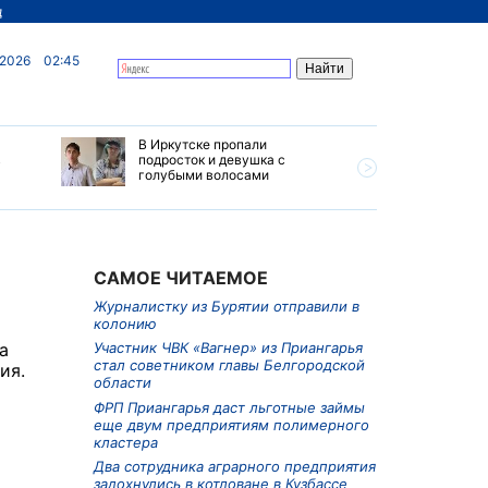
д
 2026
02:45
В Иркутске пропали
Ливни, г
в
подросток и девушка с
ветер бу
голубыми волосами
субботу 
Прианга
САМОЕ ЧИТАЕМОЕ
Журналистку из Бурятии отправили в
колонию
а
Участник ЧВК «Вагнер» из Приангарья
стал советником главы Белгородской
ия.
области
ФРП Приангарья даст льготные займы
еще двум предприятиям полимерного
кластера
Два сотрудника аграрного предприятия
задохнулись в котловане в Кузбассе