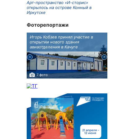
Арт-пространство «И-сторис»
открылось на острове Конный в
Иркутске
Фоторепортажи
крытию
Игорь Кобзев принял участие в
Под Новосиби
еку
открытии нового здания
открылся фест
авиаотделения в Качуге
7 фото
10 фото