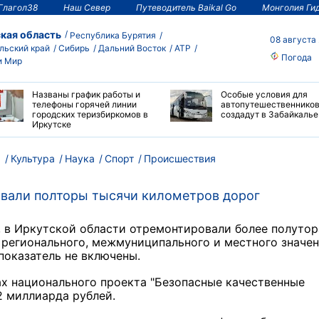
Глагол38
Наш Север
Путеводитель Baikal Go
Монголия Ги
кая область
Республика Бурятия
08 августа
льский край
Сибирь
Дальний Восток
АТР
Погода
и Мир
Названы график работы и
Особые условия для
телефоны горячей линии
автопутешественнико
городских теризбиркомов в
создадут в Забайкалье
Иркутске
м
Культура
Наука
Спорт
Происшествия
овали полторы тысячи километров дорог
4, в Иркутской области отремонтировали более полутор
регионального, межмуниципального и местного значен
показатель не включены.
ах национального проекта "Безопасные качественные
2 миллиарда рублей.