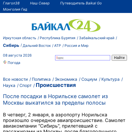
Глагол38
Наш Север
Путеводитель Baikal Go
Монголия Гид
Иркутская область
Республика Бурятия
Забайкальский край
Сибирь
Дальний Восток
АТР
Россия и Мир
08 августа 2026
Погода
Все новости
Политика
Экономика
Социум
Культура
Происшествия
Наука
Спорт
После посадки в Норильске самолет из
Москвы выкатился за пределы полосы
В четверг, 2 января, в аэропорту Норильска
произошло очередное авиапроисшествие. Самолет
авиакомпании "Сибирь", прилетевший с
пассажирами из Москвы, после благополучного