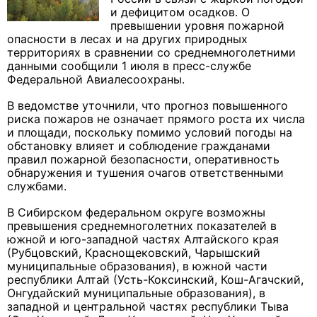
и дефицитом осадков. О
превышении уровня пожарной
опасности в лесах и на других природных
территориях в сравнении со среднемноголетними
данными сообщили 1 июля в пресс-службе
Федеральной Авиалесоохраны.
В ведомстве уточнили, что прогноз повышенного
риска пожаров не означает прямого роста их числа
и площади, поскольку помимо условий погоды на
обстановку влияет и соблюдение гражданами
правил пожарной безопасности, оперативность
обнаружения и тушения очагов ответственными
службами.
В Сибирском федеральном округе возможны
превышения среднемноголетних показателей в
южной и юго-западной частях Алтайского края
(Рубцовский, Краснощековский, Чарышский
муниципальные образования), в южной части
республики Алтай (Усть-Коксинский, Кош-Агачский,
Онгудайский муниципальные образования), в
западной и центральной частях республики Тыва