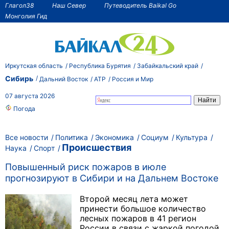
Глагол38
Наш Север
Путеводитель Baikal Go
Монголия Гид
Иркутская область
Республика Бурятия
Забайкальский край
Сибирь
Дальний Восток
АТР
Россия и Мир
07 августа 2026
Погода
Все новости
Политика
Экономика
Социум
Культура
Происшествия
Наука
Спорт
Повышенный риск пожаров в июле
прогнозируют в Сибири и на Дальнем Востоке
Второй месяц лета может
принести большое количество
лесных пожаров в 41 регион
России в связи с жаркой погодой