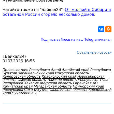
муниципальные образования).
Читайте также на "Байкал24":
От молний в Сибири и
остальной России сгорело несколько домов
.
Подписывайтесь на наш Telegram-канал
Остальные новости
«Байкал24»
01.07.2026 16:55
Происшествия
Республика Алтай
Алтайский край
Республика
Бурятия
Забайкальский край
Иркутская область
Кемеровская область
Красноярский край
Новосибирская
область
Омская область
Томская область
Республика Тыва
Республика Хакасия
Амурская область
Еврейская АО
Камчатский край
Магаданская область
Приморский край
Республика Саха (Якутия)
Сахалинская область
Хабаровский
край
Чукотский АО