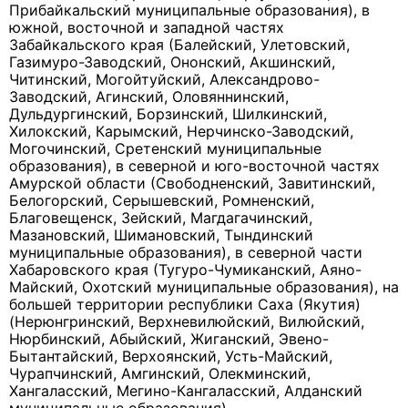
Прибайкальский муниципальные образования), в
южной, восточной и западной частях
Забайкальского края (Балейский, Улетовский,
Газимуро-Заводский, Ононский, Акшинский,
Читинский, Могойтуйский, Александрово-
Заводский, Агинский, Оловяннинский,
Дульдургинский, Борзинский, Шилкинский,
Хилокский, Карымский, Нерчинско-Заводский,
Могочинский, Сретенский муниципальные
образования), в северной и юго-восточной частях
Амурской области (Свободненский, Завитинский,
Белогорский, Серышевский, Ромненский,
Благовещенск, Зейский, Магдагачинский,
Мазановский, Шимановский, Тындинский
муниципальные образования), в северной части
Хабаровского края (Тугуро-Чумиканский, Аяно-
Майский, Охотский муниципальные образования), на
большей территории республики Саха (Якутия)
(Нерюнгринский, Верхневилюйский, Вилюйский,
Нюрбинский, Абыйский, Жиганский, Эвено-
Бытантайский, Верхоянский, Усть-Майский,
Чурапчинский, Амгинский, Олекминский,
Хангаласский, Мегино-Кангаласский, Алданский