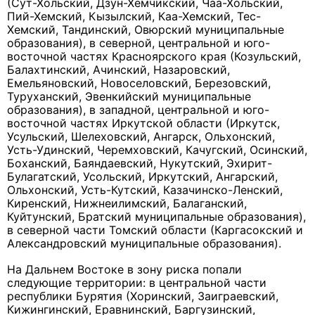
(Сут-Хольский, Дзун-Хемчикский, Чаа-Хольский,
Пий-Хемский, Кызылский, Каа-Хемский, Тес-
Хемский, Тандинский, Овюрский муниципальные
образования), в северной, центральной и юго-
восточной частях Красноярского края (Козульский,
Балахтинский, Ачинский, Назаровский,
Емельяновский, Новоселовский, Березовский,
Туруханский, Эвенкийский муниципальные
образования), в западной, центральной и юго-
восточной частях Иркутской области (Иркутск,
Усульский, Шелеховский, Ангарск, Ольхонский,
Усть-Удинский, Черемховский, Качугский, Осинский,
Боханский, Баяндаевский, Нукутский, Эхирит-
Булагатский, Усольский, Иркутский, Ангарский,
Ольхонский, Усть-Кутский, Казачинско-Ленский,
Киренский, Нижнеилимский, Балаганский,
Куйтунский, Братский муниципальные образования),
в северной части Томский области (Каргасокский и
Александровский муниципальные образования).
На Дальнем Востоке в зону риска попали
следующие территории: в центральной части
республики Бурятия (Хоринский, Заиграевский,
Кижингинский, Еравнинский, Баргузинский,