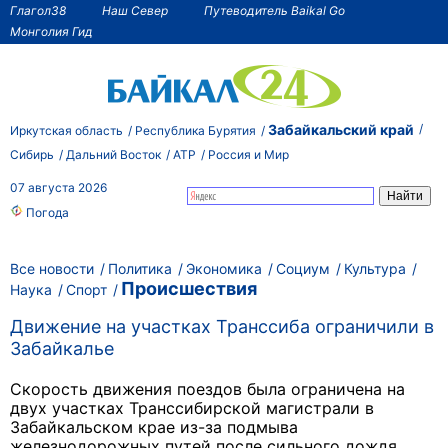
Глагол38
Наш Север
Путеводитель Baikal Go
Монголия Гид
Забайкальский край
Иркутская область
Республика Бурятия
Сибирь
Дальний Восток
АТР
Россия и Мир
07 августа 2026
Погода
Все новости
Политика
Экономика
Социум
Культура
Происшествия
Наука
Спорт
Движение на участках Транссиба ограничили в
Забайкалье
Скорость движения поездов была ограничена на
двух участках Транссибирской магистрали в
Забайкальском крае из-за подмыва
железнодорожных путей после сильного дождя,