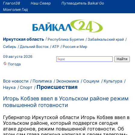
Глагол38
Наш Север
Путеводитель Baikal Go
Монголия Гид
Иркутская область
Республика Бурятия
Забайкальский край
Сибирь
Дальний Восток
АТР
Россия и Мир
09 августа 2026
Погода
Все новости
Политика
Экономика
Социум
Культура
Происшествия
Наука
Спорт
Игорь Кобзев ввел в Усольском районе режим
повышенной готовности
Губернатор Иркутской области Игорь Кобзев ввел в
Усольском районе, который подвергся сегодня
атаке дронов, режим повышенной готовности. Об
этом сам глава региона написал в своем телеграм-