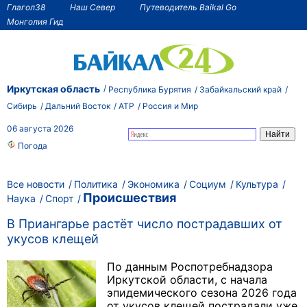
Глагол38
Наш Север
Путеводитель Baikal Go
Монголия Гид
Иркутская область
Республика Бурятия
Забайкальский край
Сибирь
Дальний Восток
АТР
Россия и Мир
06 августа 2026
Погода
Все новости
Политика
Экономика
Социум
Культура
Происшествия
Наука
Спорт
В Приангарье растёт число пострадавших от
укусов клещей
По данным Роспотребнадзора
Иркутской области, с начала
эпидемического сезона 2026 года
от укусов клещей пострадали уже