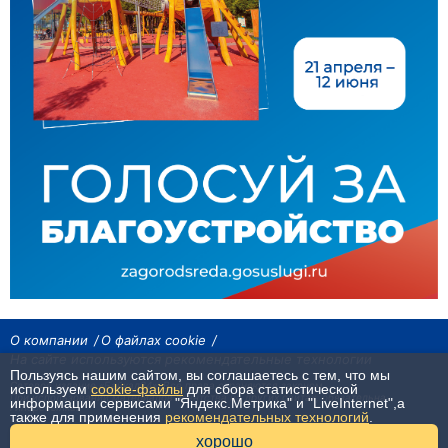
О компании
О файлах cookie
На сайте используются рекомендательные технологии
Пользуясь нашим сайтом, вы соглашаетесь с тем, что мы
Сетевое издание «Байкал24». Все права охраняются законом.
используем
cookie-файлы
для сбора статистической
При использовании материалов агентства на других сайтах, обязательна
информации сервисами "Яндекс.Метрика" и "LiveInternet",а
гиперссылка.
также для применения
рекомендательных технологий
.
16+
хорошо