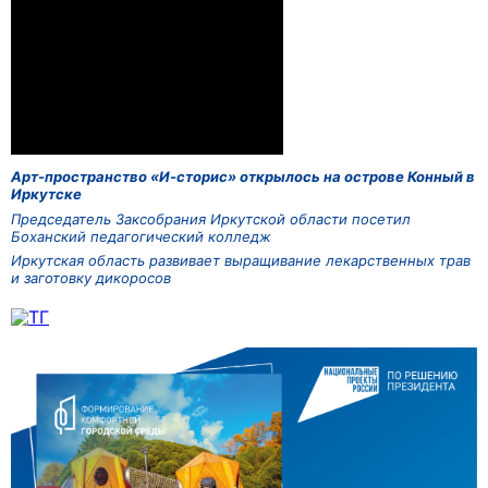
Арт-пространство «И-сторис» открылось на острове Конный в
Иркутске
Председатель Заксобрания Иркутской области посетил
Боханский педагогический колледж
Иркутская область развивает выращивание лекарственных трав
и заготовку дикоросов