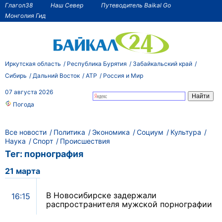
Глагол38
Наш Север
Путеводитель Baikal Go
Монголия Гид
Иркутская область
Республика Бурятия
Забайкальский край
Сибирь
Дальний Восток
АТР
Россия и Мир
07 августа 2026
Погода
Все новости
Политика
Экономика
Социум
Культура
Наука
Спорт
Происшествия
Тег: порнография
21 марта
В Новосибирске задержали
16:15
распространителя мужской порнографии